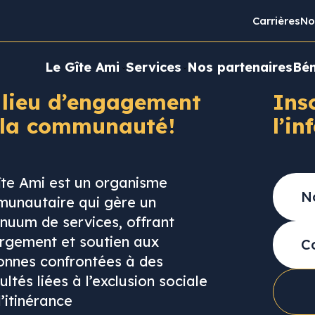
Carrières
No
Le Gîte Ami
Services
Nos partenaires
Bén
 lieu d’engagement
Ins
 la communauté !
l’in
îte Ami est un organisme
unautaire qui gère un
inuum de services, offrant
rgement et soutien aux
onnes confrontées à des
cultés liées à l’exclusion sociale
l’itinérance