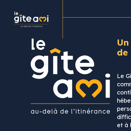
Un
de
Le G
comm
cont
hébe
pers
diffi
et à 