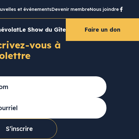
uvelles et événements
Devenir membre
Nous joindre
évolat
Le Show du Gîte
Faire un don
crivez-vous à
folettre