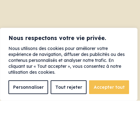
Nous respectons votre vie privée.
Nous utilisons des cookies pour améliorer votre
expérience de navigation, diffuser des publicités ou des
contenus personnalisés et analyser notre trafic. En
cliquant sur « Tout accepter », vous consentez à notre
utilisation des cookies.
Le Show du Gite est une présentation de
Personnaliser
Tout rejeter
Accepter tout
Enbridge Gaz Québec et de Mme Suzanne
Tremblay, Députée de Hull, qui aura lieu le
lundi 25 mai prochain, à 20h00, à la Salle
Odyssée de la Maison de la culture de
Gatineau sous la présidence d’honneur de
M. Stéphane Bisson, Associé et courtier
immobilier à l’Agence immobilière KW