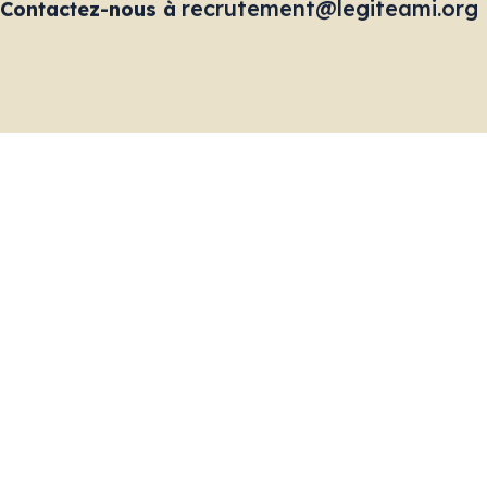
Travailler au Gîte Am
différence
La complexité des parcours de vies de nos usagers 
soyons en opération 24h/24 rendent incontournable
personnel qualifié et motivé par la mission du Gîte 
Notre priorité – maintenir un environnement de tra
offrant des salaires compétitifs et des opportunit
l’organisme, et en valorisant la formation et le per
Depuis 2021, ce sont plus de 100 personnes (perman
accompagnent les usagers et usagères dans les dive
employés du Gîte Ami sont syndiqués et liés à une c
Vous avez étudié en travail social, éducation spécia
pénale? Vous avez de l’expérience en cuisine ou êt