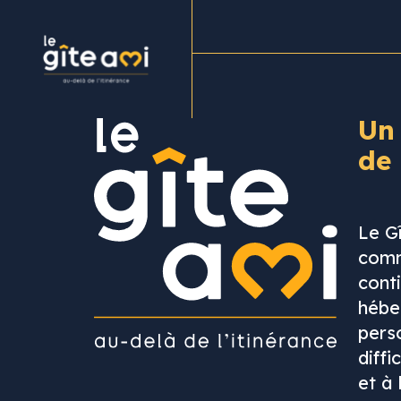
Un
de
Le G
comm
cont
hébe
pers
diffi
et à 