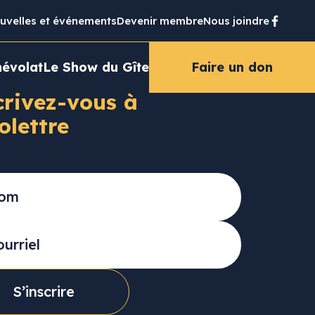
uvelles et événements
Devenir membre
Nous joindre
évolat
Le Show du Gîte
Faire un don
crivez-vous à
folettre