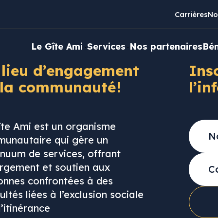
Carrières
No
Le Gîte Ami
Services
Nos partenaires
Bén
 lieu d’engagement
Ins
 la communauté !
l’in
îte Ami est un organisme
unautaire qui gère un
inuum de services, offrant
rgement et soutien aux
onnes confrontées à des
cultés liées à l’exclusion sociale
l’itinérance