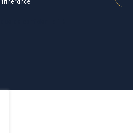
l’itinérance
+
Ajouter votre CV
ique de confidentialité