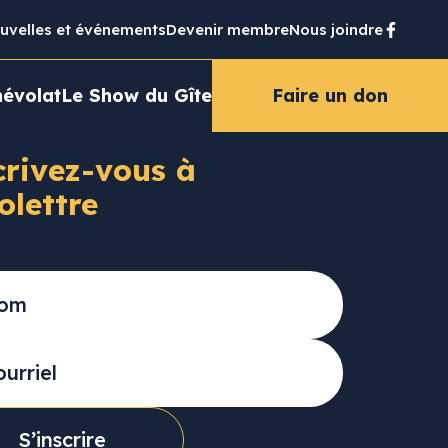
uvelles et événements
Devenir membre
Nous joindre
évolat
Le Show du Gîte
Faire un don
crivez-vous à
folettre