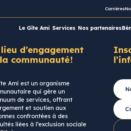
Carrières
No
Le Gîte Ami
Services
Nos partenaires
Bén
 lieu d’engagement
Ins
 la communauté !
l’in
îte Ami est un organisme
unautaire qui gère un
inuum de services, offrant
rgement et soutien aux
onnes confrontées à des
cultés liées à l’exclusion sociale