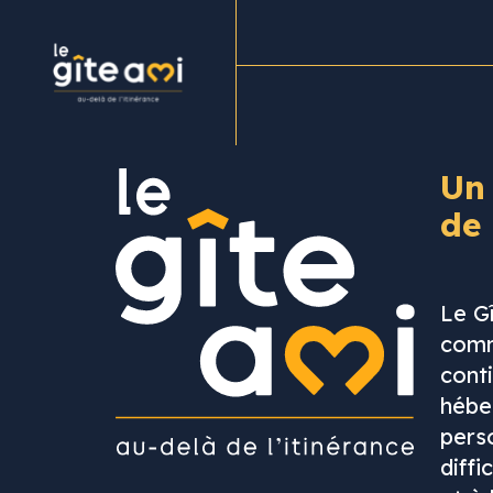
Administrateur
Un
de
Le G
comm
cont
hébe
pers
diffi